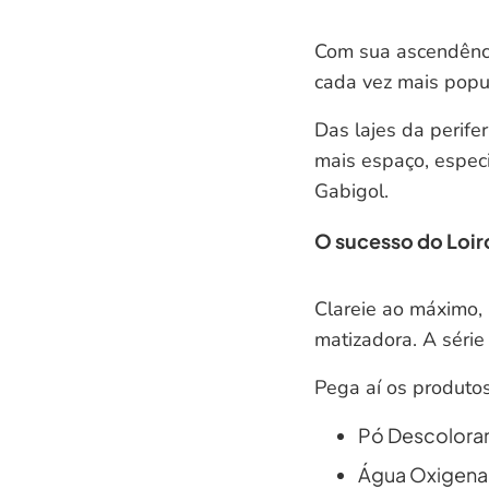
Com sua ascendência
cada vez mais popu
Das lajes da perife
mais espaço, espec
Gabigol.
O sucesso do Loir
Clareie ao máximo,
matizadora. A série
Pega aí os produtos
Pó Descolorant
Água Oxigenada