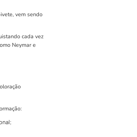
pivete, vem sendo
quistando cada vez
 como Neymar e
oloração
formação:
onal;