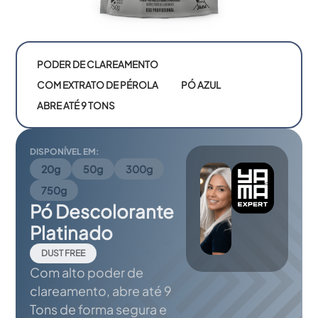
PODER DE CLAREAMENTO
COM EXTRATO DE PÉROLA
PÓ AZUL
ABRE ATÉ 9 TONS
DISPONÍVEL EM:
20g
50g
300g
750g
Pó Descolorante
Platinado
DUST FREE
Com alto poder de
clareamento, abre até 9
Tons de forma segura e