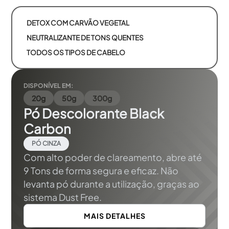
DETOX COM CARVÃO VEGETAL
NEUTRALIZANTE DE TONS QUENTES
TODOS OS TIPOS DE CABELO
DISPONÍVEL EM:
20g
50g
300g
Pó Descolorante Black
Carbon
PÓ CINZA
Com alto poder de clareamento, abre até
9 Tons de forma segura e eficaz. Não
levanta pó durante a utilização, graças ao
sistema Dust Free.
MAIS DETALHES