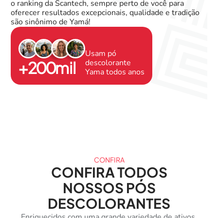
o ranking da Scantech, sempre perto de você para
oferecer resultados excepcionais, qualidade e tradição
são sinônimo de Yamá!
Usam pó
descolorante
+
200
mil
Yama todos anos
CONFIRA
CONFIRA TODOS
NOSSOS PÓS
DESCOLORANTES
Enriquecidos com uma grande variedade de ativos,