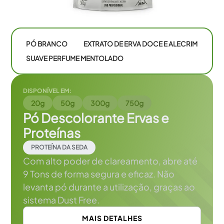
PÓ BRANCO
EXTRATO DE ERVA DOCE E ALECRIM
SUAVE PERFUME MENTOLADO
DISPONÍVEL EM:
20g
50g
300g
750g
Pó Descolorante Ervas e
Proteínas
PROTEÍNA DA SEDA
Com alto poder de clareamento, abre até
9 Tons de forma segura e eficaz. Não
levanta pó durante a utilização, graças ao
sistema Dust Free.
MAIS DETALHES