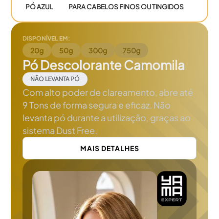
PÓ AZUL
PARA CABELOS FINOS OU TINGIDOS
DISPONÍVEL EM:
20g
50g
300g
750g
Pó Descolorante Camomila
NÃO LEVANTA PÓ
Com alto poder de clareamento, abre até
9 Tons de forma segura e eficaz. Não
levanta pó durante a utilização, graças ao
sistema Dust Free.
MAIS DETALHES