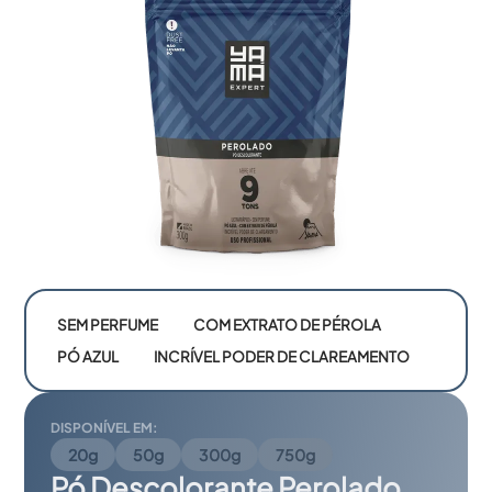
SEM PERFUME
COM EXTRATO DE PÉROLA
PÓ AZUL
INCRÍVEL PODER DE CLAREAMENTO
DISPONÍVEL EM:
20g
50g
300g
750g
Pó Descolorante Perolado