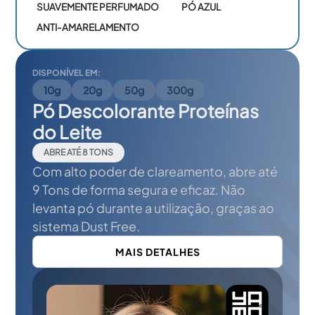
SUAVEMENTE PERFUMADO
PÓ AZUL
ANTI-AMARELAMENTO
DISPONÍVEL EM:
10g
20g
50g
300g
Pó Descolorante Proteínas
do Leite
ABRE ATÉ 8 TONS
Com alto poder de clareamento, abre até
9 Tons de forma segura e eficaz. Não
levanta pó durante a utilização, graças ao
sistema Dust Free.
MAIS DETALHES