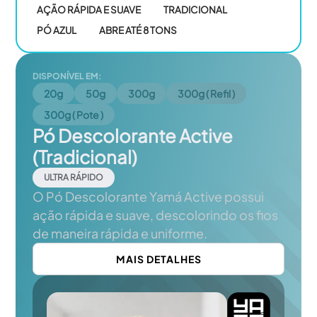
AÇÃO RÁPIDA E SUAVE
TRADICIONAL
PÓ AZUL
ABRE ATÉ 8 TONS
DISPONÍVEL EM:
20g
50g
300g
300g ( Refil )
300g ( Pote )
Pó Descolorante Active
(Tradicional)
ULTRA RÁPIDO
O Pó Descolorante Yamá Active possui
ação rápida e suave, descolorindo os fios
de maneira rápida e uniforme.
MAIS DETALHES