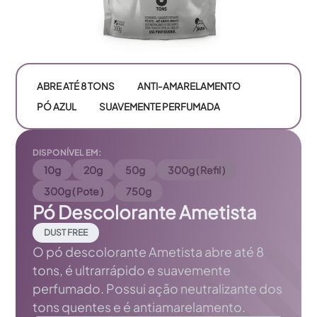
ABRE ATÉ 8 TONS
ANTI-AMARELAMENTO
PÓ AZUL
SUAVEMENTE PERFUMADA
DISPONÍVEL EM:
10g
20g
50g
300g ( Refil )
300g ( Pote )
750g
Pó Descolorante Ametista
DUST FREE
O pó descolorante Ametista abre até 8
tons, é ultrarrápido e suavemente
perfumado. Possui ação neutralizante dos
tons quentes e é antiamarelamento.