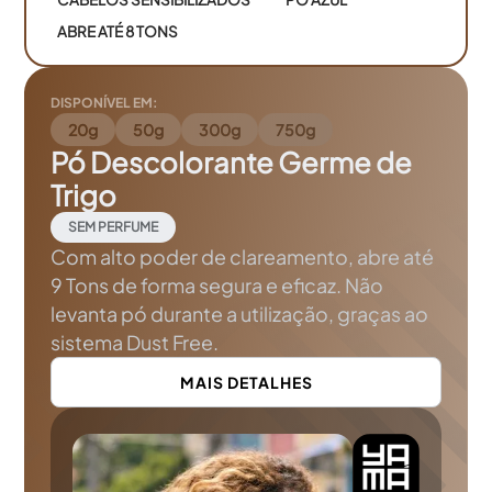
ABRE ATÉ 8 TONS
DISPONÍVEL EM:
20g
50g
300g
750g
Pó Descolorante Germe de
Trigo
SEM PERFUME
Com alto poder de clareamento, abre até
9 Tons de forma segura e eficaz. Não
levanta pó durante a utilização, graças ao
sistema Dust Free.
MAIS DETALHES