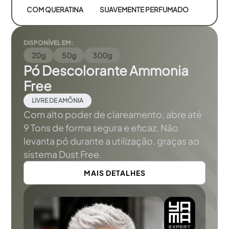
COM QUERATINA
SUAVEMENTE PERFUMADO
DISPONÍVEL EM:
20g
50g
300g
Pó Descolorante Ammonia
Free
LIVRE DE AMÔNIA
Com alto poder de clareamento, abre até
9 Tons de forma segura e eficaz. Não
levanta pó durante a utilização, graças ao
sistema Dust Free.
MAIS DETALHES