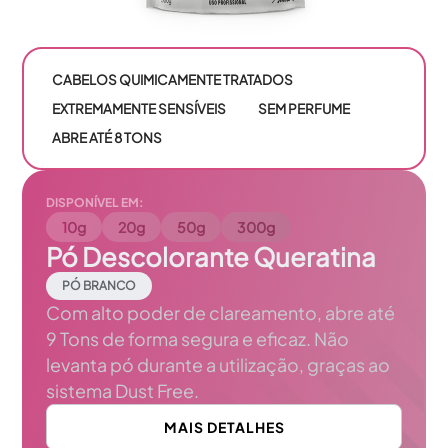
CABELOS QUIMICAMENTE TRATADOS
EXTREMAMENTE SENSÍVEIS
SEM PERFUME
ABRE ATÉ 8 TONS
DISPONÍVEL EM:
10g
20g
50g
300g
Pó Descolorante Queratina
PÓ BRANCO
Com alto poder de clareamento, abre até
9 Tons de forma segura e eficaz. Não
levanta pó durante a utilização, graças ao
sistema Dust Free.
MAIS DETALHES