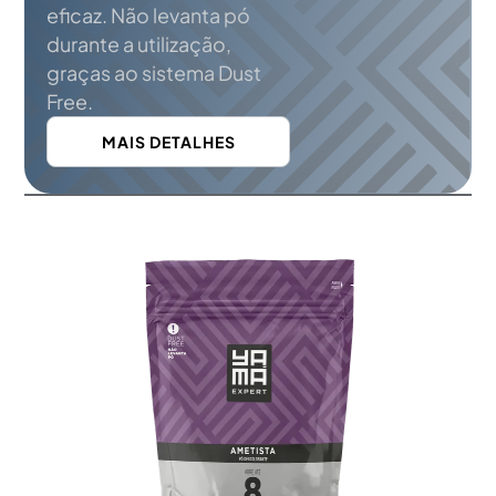
eficaz. Não levanta pó
durante a utilização,
graças ao sistema Dust
Free.
MAIS DETALHES