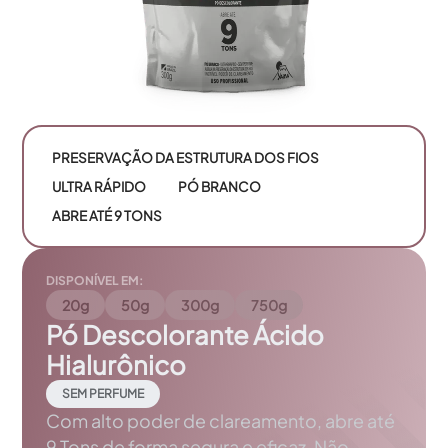
PRESERVAÇÃO DA ESTRUTURA DOS FIOS
ULTRA RÁPIDO
PÓ BRANCO
ABRE ATÉ 9 TONS
DISPONÍVEL EM:
20g
50g
300g
750g
Pó Descolorante Ácido
Hialurônico
SEM PERFUME
Com alto poder de clareamento, abre até
9 Tons de forma segura e eficaz. Não